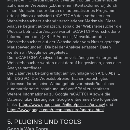
Mit reCAPTCHA soll überprüft werden, ob die Dateneingabe
auf unseren Websites (z.B. in einem Kontaktformular) durch
einen Menschen oder durch ein automatisiertes Programm
erfolgt. Hierzu analysiert reCAPTCHA das Verhalten des
Websitebesuchers anhand verschiedener Merkmale. Diese
Analyse beginnt automatisch, sobald der Websitebesucher die
Website betritt. Zur Analyse wertet reCAPTCHA verschiedene
Informationen aus (z.B. IP-Adresse, Verweildauer des
Websitebesuchers auf der Website oder vom Nutzer getätigte
Mausbewegungen). Die bei der Analyse erfassten Daten
werden an Google weitergeleitet.
Die reCAPTCHA-Analysen laufen vollständig im Hintergrund.
Websitebesucher werden nicht darauf hingewiesen, dass eine
Analyse stattfindet.
Die Datenverarbeitung erfolgt auf Grundlage von Art. 6 Abs. 1
lit. f DSGVO. Der Websitebetreiber hat ein berechtigtes
Interesse daran, seine Webangebote vor missbräuchlicher
automatisierter Ausspähung und vor SPAM zu schützen.
Weitere Informationen zu Google reCAPTCHA sowie die
Datenschutzerklärung von Google entnehmen Sie folgenden
Links:
https://www.google.com/intl/de/policies/privacy/
und
https://www.google.com/recaptcha/intro/android.html
.
5. PLUGINS UND TOOLS
Google Web Fonts