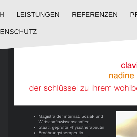
CH
LEISTUNGEN
REFERENZEN
P
TENSCHUTZ
Magistra der internat. Sozial- und
Wirtschaftswissenschaften
Staatl. geprüfte Physiotherapeutin
Ernährungstherapeutin