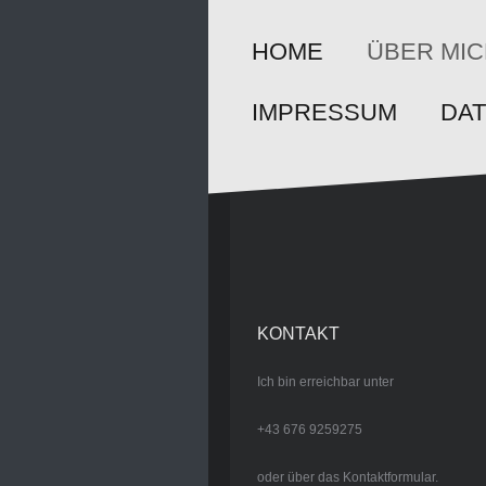
HOME
ÜBER MI
IMPRESSUM
DA
KONTAKT
Ich bin erreichbar unter
+43 676 9259275
oder über das Kontaktformular.